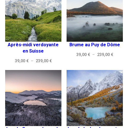
Après-midi verdoyante
Brume au Puy de Dôme
en Suisse
Plage
39,00
€
–
239,00
€
Plage
39,00
€
–
239,00
€
de
de
prix :
prix :
39,00 €
39,00 €
à
à
239,00 
239,00 €