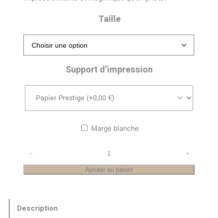
Taille
Support d’impression
Marge blanche
quantité
−
+
de
Ajouter au panier
Cirque
de
Saint-
Description
Même