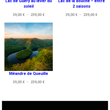
Lac de Guery au lever du
Lac de la douche – entre
soleil
2 saisons
Plage
Plage
39,00
€
–
239,00
€
39,00
€
–
239,00
€
de
de
prix :
prix :
39,00 €
39,00 €
à
à
239,00 €
239,00 
Méandre de Queuille
Plage
39,00
€
–
239,00
€
de
prix :
39,00 €
à