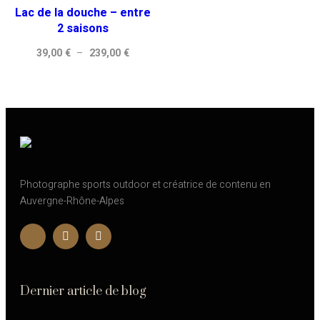
Lac de la douche – entre
à
à
2 saisons
239,00 €
239,00 
Plage
39,00
€
–
239,00
€
de
prix :
39,00 €
à
239,00 €
Photographe sports outdoor et créatrice de contenu en
Auvergne-Rhône-Alpes
Dernier article de blog