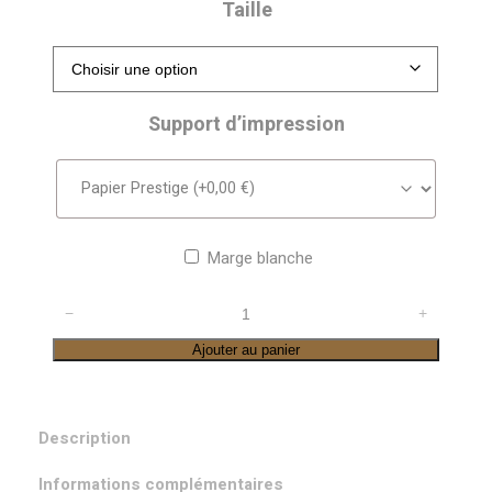
Taille
Support d’impression
Marge blanche
quantité
−
+
de
Ajouter au panier
Méandre
de
Queuille
Description
Informations complémentaires