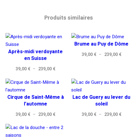
Produits similaires
Brume au Puy de Dôme
Après-midi verdoyante
Plage
39,00
€
–
239,00
€
en Suisse
de
Plage
39,00
€
–
239,00
€
prix :
de
39,00 €
prix :
à
39,00 €
239,00 
Cirque de Saint-Même à
Lac de Guery au lever du
à
l’automne
soleil
239,00 €
Plage
Plage
39,00
€
–
239,00
€
39,00
€
–
239,00
€
de
de
prix :
prix :
39,00 €
39,00 €