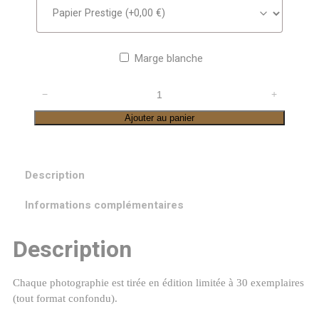
Marge blanche
quantité
−
+
de
Ajouter au panier
Lac
de
Guery
Description
au
lever
Informations complémentaires
du
soleil
Description
Chaque photographie est tirée en édition limitée à 30 exemplaires
(tout format confondu).