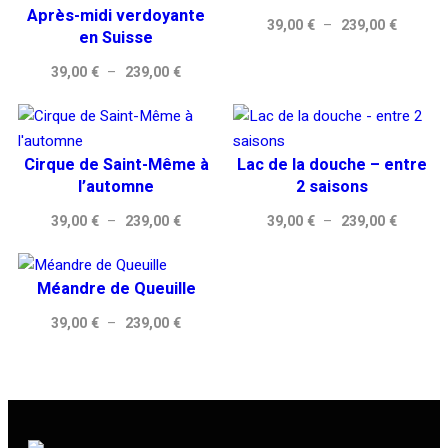
Après-midi verdoyante
Plage
39,00
€
–
239,00
€
en Suisse
de
Plage
39,00
€
–
239,00
€
prix :
de
39,00 €
prix :
à
39,00 €
239,00 
Cirque de Saint-Même à
Lac de la douche – entre
à
l’automne
2 saisons
239,00 €
Plage
Plage
39,00
€
–
239,00
€
39,00
€
–
239,00
€
de
de
prix :
prix :
Méandre de Queuille
39,00 €
39,00 €
à
à
Plage
39,00
€
–
239,00
€
239,00 €
239,00 
de
prix :
39,00 €
à
239,00 €