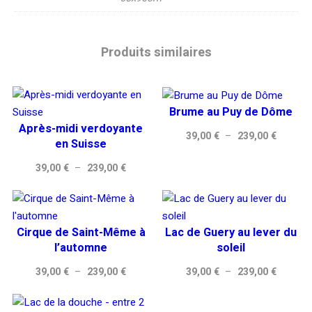
Produits similaires
Brume au Puy de Dôme
Après-midi verdoyante
Plage
39,00
€
–
239,00
€
en Suisse
de
Plage
39,00
€
–
239,00
€
prix :
de
39,00 €
prix :
à
39,00 €
239,00 
Cirque de Saint-Même à
Lac de Guery au lever du
à
l’automne
soleil
239,00 €
Plage
Plage
39,00
€
–
239,00
€
39,00
€
–
239,00
€
de
de
prix :
prix :