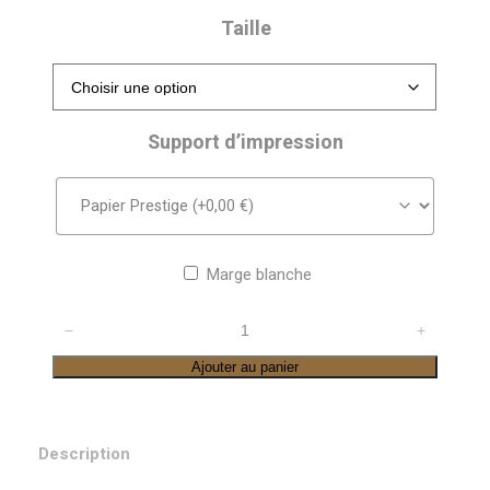
Taille
Support d’impression
Marge blanche
quantité
−
+
de
Ajouter au panier
Refuge
des
Barmettes
Description