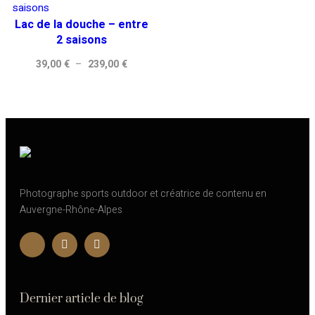
39,00 €
39,00 €
Lac de la douche – entre
à
à
2 saisons
239,00 €
239,00 
Plage
39,00
€
–
239,00
€
de
prix :
39,00 €
à
239,00 €
Photographe sports outdoor et créatrice de contenu en
Auvergne-Rhône-Alpes
Dernier article de blog